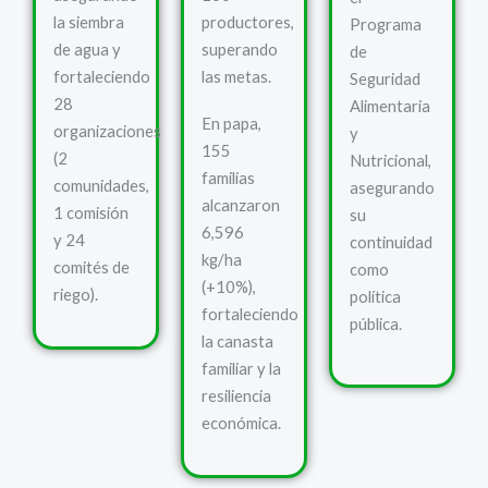
la siembra
productores,
Programa
de agua y
superando
de
fortaleciendo
las metas.
Seguridad
28
Alimentaria
En papa,
organizaciones
y
155
(2
Nutricional,
familias
comunidades,
asegurando
alcanzaron
1 comisión
su
6,596
y 24
continuidad
kg/ha
comités de
como
(+10%),
riego).
política
fortaleciendo
pública.
la canasta
familiar y la
resiliencia
económica.