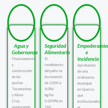
Agua y
Seguridad
Empoderamie
Gobernanza
Alimentaria
e
Incidencia
Financiamiento
El
y
rendimiento
Aprobación
construcción
del palto se
de una
de las
incrementó
ordenanza
qochas
de 2,000 a
municipal
Tucumachay
4,086
en Querco
y Kinsa
kg/ha
que
Cruz,
(+204%) en
institucionaliza
asegurando
160
el