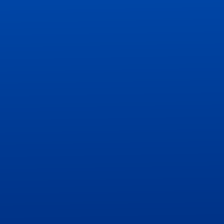
Políticas
Institucionales
Consultas
y
sugerencias
Incidencias
y
denuncias