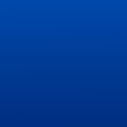
Nacional
Pequeñas
Iniciativas
Novedades
Noticias
Convocatorias
Recursos
Transparencia
Memorias
de
Gestión
Planes
y