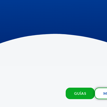
GUÍAS
M