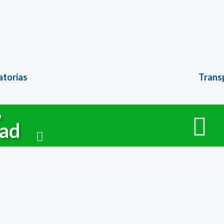
torias
Trans
,
dad
Transparenci
Explora
Contacto
contacto@cedepperu.org
Inicio