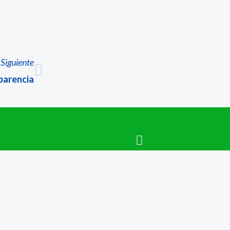
Siguiente
Next
parencia
a
Explora
Planes y políticas institucionales