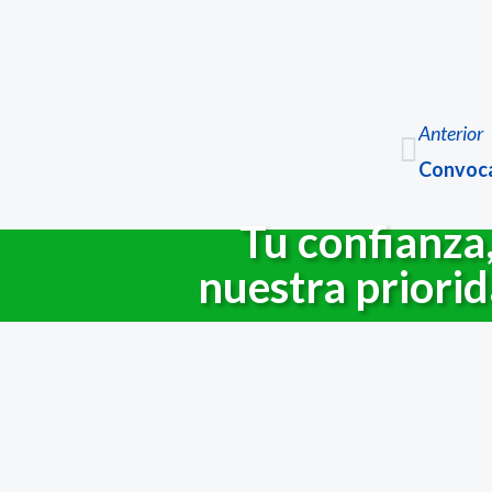
Anterior
Prev
Convoca
Tu confianza
nuestra priori