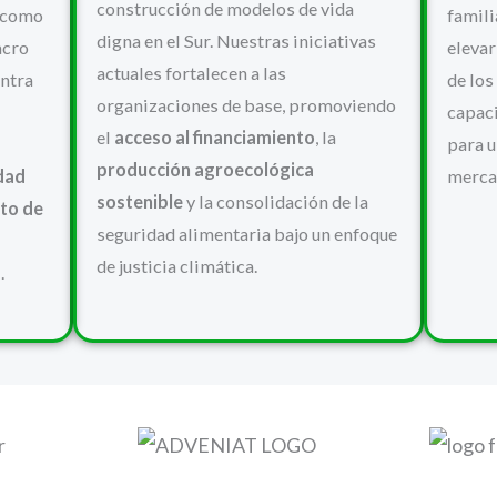
construcción de modelos de vida
ó como
famili
digna en el Sur. Nuestras iniciativas
acro
elevar
actuales fortalecen a las
entra
de los
organizaciones de base, promoviendo
capac
el
acceso al financiamiento
, la
para u
producción agroecológica
dad
merca
sostenible
y la consolidación de la
to de
seguridad alimentaria bajo un enfoque
de justicia climática.
.