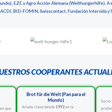
Mundo), EZE y Agro Acción Alemana (Welthungerhilfe). A e
, ACDI, BID-FOMIN, Swisscontact, Fundación Intervida y
UESTROS COOPERANTES ACTUAL
Brot für die Welt (Pan para el
Mundo)
Socio 
Aliado clave desde
1992
en la
 en que
profes