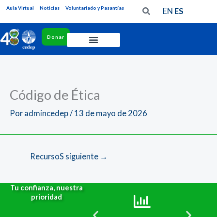
Ir
Aula Virtual
Noticias
Voluntariado y Pasantías
EN
ES
al
contenido
Donar
Quiénes
Somos
Historia
Código de Ética
Órganos
Por
admincedep
/
13 de mayo de 2026
de
gobierno
Nuestro
RecursoS siguiente
→
equipo
Redes
Tu confianza, nuestra
y
prioridad
aliados