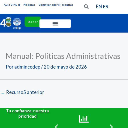
Ir
Aula Virtual
Noticias
Voluntariado y Pasantías
EN
ES
al
contenido
Donar
Quiénes
Somos
Historia
Manual: Políticas Administrativas
Órganos
Por
admincedep
/
20 de mayo de 2026
de
gobierno
Nuestro
←
RecursoS anterior
equipo
Redes
Tu confianza, nuestra
y
prioridad
aliados