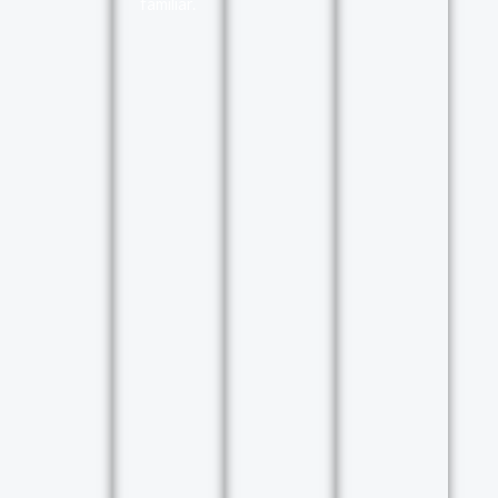
familiar.
Políticas
Institucionales
Consultas
y
sugerencias
Incidencias
y
denuncias