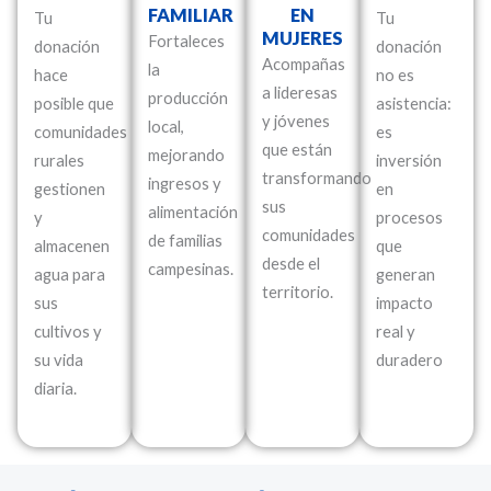
FAMILIAR
EN
Tu
Tu
MUJERES
Fortaleces
donación
donación
Acompañas
la
hace
no es
a lideresas
producción
posible que
asistencia:
y jóvenes
local,
comunidades
es
que están
mejorando
rurales
inversión
transformando
ingresos y
gestionen
en
sus
alimentación
y
procesos
comunidades
de familias
almacenen
que
desde el
campesinas.
agua para
generan
territorio.
sus
impacto
cultivos y
real y
su vida
duradero
diaria.