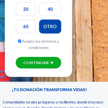
Proyectos
20
40
Macro
Norte
60
OTRO
Más
agua,
más
Acepto los términos y
vida
condiciones
en
Ancash
CONTINUAR
Macro
Sur
Territorio
sostenible
en el
¡TU DONACIÓN TRANSFORMA VIDAS!
Sur
Andino
Comunidades rurales prósperas y resilientes, donde el acceso
al agua sea un derecho. Donde mujeres y jóvenes lideren su