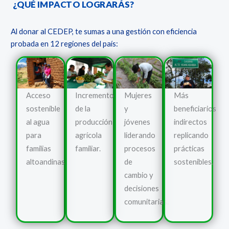
¿QUÉ IMPACTO LOGRARÁS?
Al donar al CEDEP, te sumas a una gestión con eficiencia
probada en 12 regiones del país:
Acceso
Incremento
Mujeres
Más
sostenible
de la
y
beneficiarios
al agua
producción
jóvenes
indirectos
para
agrícola
liderando
replicando
familias
familiar.
procesos
prácticas
altoandinas.
de
sostenibles.
cambio y
decisiones
comunitarias.